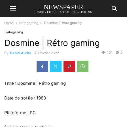
NEWSPAPER
DISCOVER THE ART OF PUBLISHING
Home
retrogaming
Dosmine | Rétro gaming
retrogaming
Dosmine | Rétro gaming
164
0
By
Daniel Aurial
-
20 février 2022
Titre : Dosmine | Rétro gaming
Date de sortie : 1983
Plateforme : PC