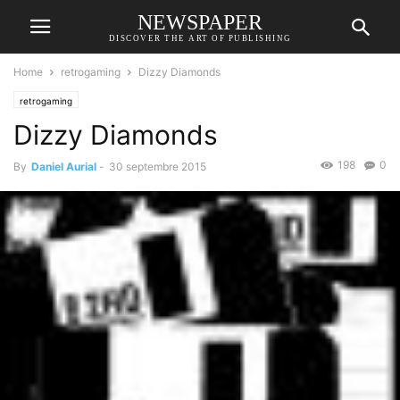
NEWSPAPER
DISCOVER THE ART OF PUBLISHING
Home
retrogaming
Dizzy Diamonds
retrogaming
Dizzy Diamonds
198
0
By
Daniel Aurial
-
30 septembre 2015