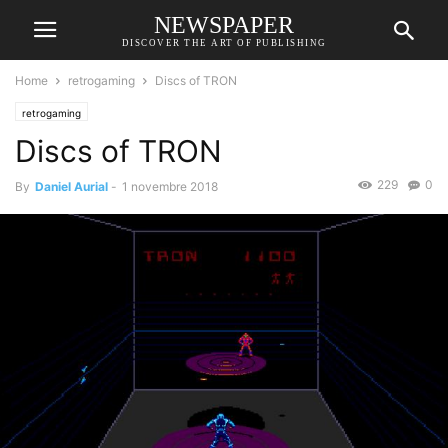
NEWSPAPER
DISCOVER THE ART OF PUBLISHING
Home
retrogaming
Discs of TRON
retrogaming
Discs of TRON
229
0
By
Daniel Aurial
-
1 novembre 2018