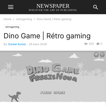
NEWSPAPER
DISCOVER THE ART OF PUBLISHING
Home
retrogaming
Dino Game | Rétro gaming
retrogaming
Dino Game | Rétro gaming
200
0
By
Daniel Aurial
-
29 mars 2026