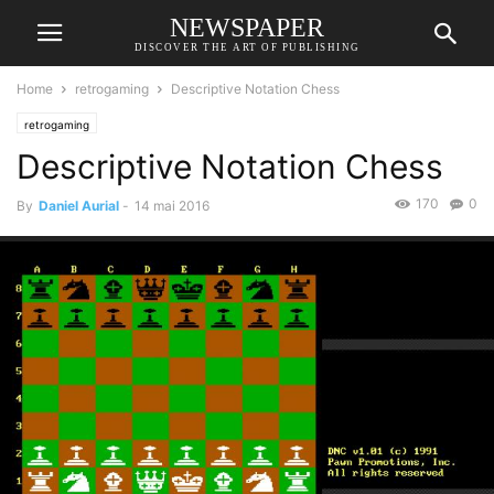
NEWSPAPER
DISCOVER THE ART OF PUBLISHING
Home
retrogaming
Descriptive Notation Chess
retrogaming
Descriptive Notation Chess
170
0
By
Daniel Aurial
-
14 mai 2016