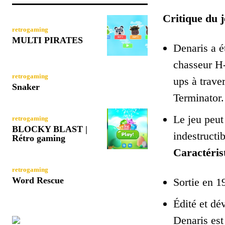
Critique du j
retrogaming
MULTI PIRATES
Denaris a é
chasseur H-
retrogaming
ups à trave
Snaker
Terminator.
Le jeu peut 
retrogaming
BLOCKY BLAST |
indestructib
Rétro gaming
Caractérist
retrogaming
Word Rescue
Sortie en 
Édité et d
Denaris est