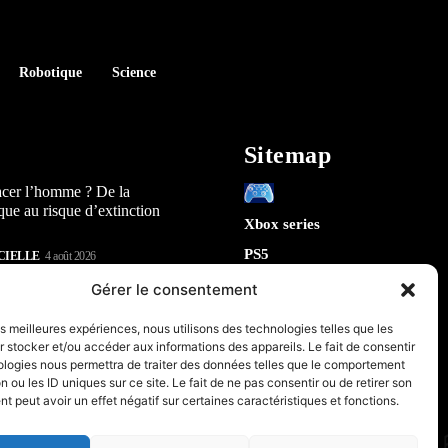
Robotique
Science
Sitemap
acer l’homme ? De la
que au risque d’extinction
Xbox series
PS5
CIELLE
4 août 2026
Switch
lay : 5 révélations sur la
Gérer le consentement
n) qui arrive en 2026
Tech
les meilleures expériences, nous utilisons des technologies telles que les
IA
 stocker et/ou accéder aux informations des appareils. Le fait de consentir
te la sécurité de Chrome : 5
Robotique
ologies nous permettra de traiter des données telles que le comportement
tes sur le futur de votre
n ou les ID uniques sur ce site. Le fait de ne pas consentir ou de retirer son
Espace
 peut avoir un effet négatif sur certaines caractéristiques et fonctions.
retrogaming
CIELLE
31 juillet 2026