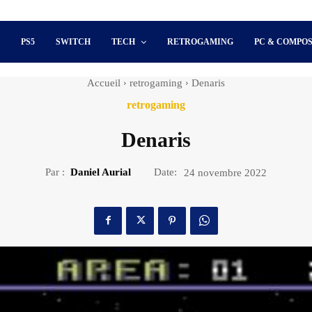
S
PS5
SWITCH
TECH
RETROGAMING
PC & COMPO
Accueil
retrogaming
Denaris
retrogaming
Denaris
Par :
Daniel Aurial
Date:
24 novembre 2022