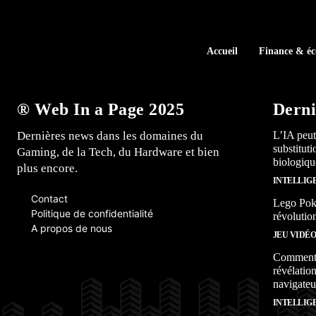
Accueil
Finance & é
® Web In a Page 2025
Derni
Dernières news dans les domaines du
L’IA peut
substitut
Gaming, de la Tech, du Hardware et bien
biologiqu
plus encore.
INTELLIG
Contact
Lego Poké
Politique de confidentialité
révolutio
A propos de nous
JEU VIDÉ
Comment l
révélation
navigateu
INTELLIG