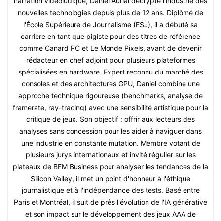
narration vidéoludique, Daniel Aurial décrypte l'industrie des
nouvelles technologies depuis plus de 12 ans. Diplômé de
l'École Supérieure de Journalisme (ESJ), il a débuté sa
carrière en tant que pigiste pour des titres de référence
comme Canard PC et Le Monde Pixels, avant de devenir
rédacteur en chef adjoint pour plusieurs plateformes
spécialisées en hardware. Expert reconnu du marché des
consoles et des architectures GPU, Daniel combine une
approche technique rigoureuse (benchmarks, analyse de
framerate, ray-tracing) avec une sensibilité artistique pour la
critique de jeux. Son objectif : offrir aux lecteurs des
analyses sans concession pour les aider à naviguer dans
une industrie en constante mutation. Membre votant de
plusieurs jurys internationaux et invité régulier sur les
plateaux de BFM Business pour analyser les tendances de la
Silicon Valley, il met un point d'honneur à l'éthique
journalistique et à l'indépendance des tests. Basé entre
Paris et Montréal, il suit de près l'évolution de l'IA générative
et son impact sur le développement des jeux AAA de