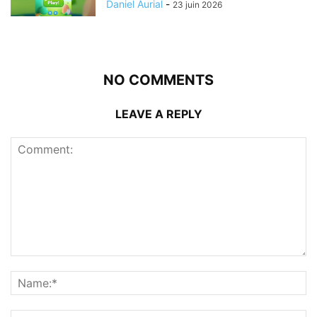
Daniel Aurial
-
23 juin 2026
NO COMMENTS
LEAVE A REPLY