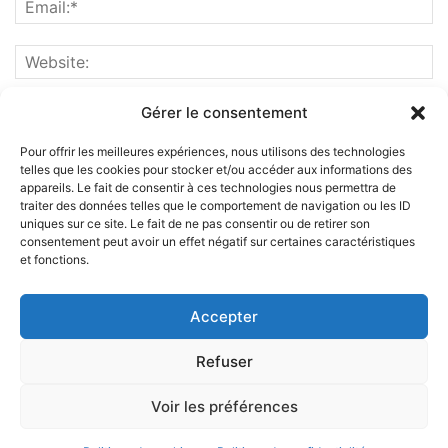
Gérer le consentement
Pour offrir les meilleures expériences, nous utilisons des technologies
telles que les cookies pour stocker et/ou accéder aux informations des
appareils. Le fait de consentir à ces technologies nous permettra de
traiter des données telles que le comportement de navigation ou les ID
uniques sur ce site. Le fait de ne pas consentir ou de retirer son
consentement peut avoir un effet négatif sur certaines caractéristiques
et fonctions.
ABOUT US
Accepter
FOLLOW US
Refuser
Voir les préférences