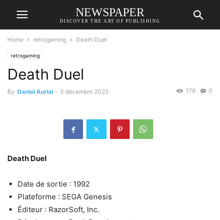
NEWSPAPER
DISCOVER THE ART OF PUBLISHING
Home
retrogaming
Death Duel
retrogaming
Death Duel
176
0
By
Daniel Aurial
-
3 décembre 2022
Death Duel
Date de sortie : 1992
Plateforme : SEGA Genesis
Éditeur : RazorSoft, Inc.