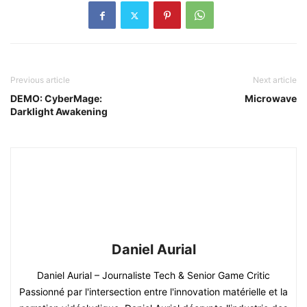
Previous article
Next article
DEMO: CyberMage:
Microwave
Darklight Awakening
Daniel Aurial
Daniel Aurial – Journaliste Tech & Senior Game Critic
Passionné par l'intersection entre l'innovation matérielle et la