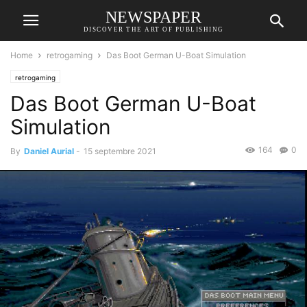
NEWSPAPER
DISCOVER THE ART OF PUBLISHING
Home
retrogaming
Das Boot German U-Boat Simulation
retrogaming
Das Boot German U-Boat
Simulation
164
0
By
Daniel Aurial
-
15 septembre 2021