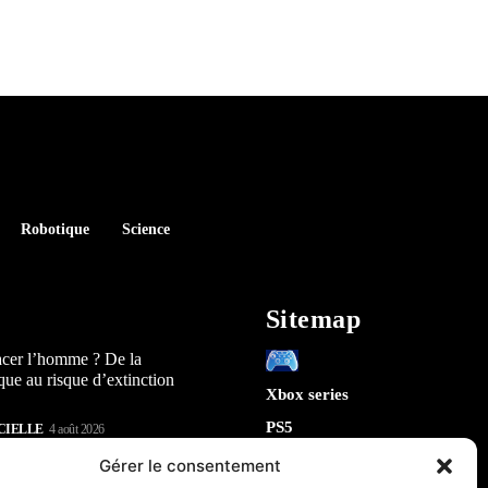
Robotique
Science
Sitemap
acer l’homme ? De la
que au risque d’extinction
Xbox series
PS5
CIELLE
4 août 2026
Switch
lay : 5 révélations sur la
Gérer le consentement
n) qui arrive en 2026