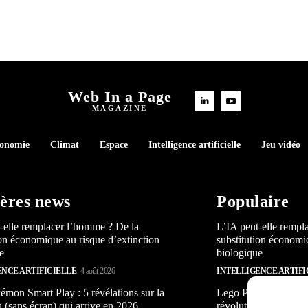
Web In a Page
MAGAZINE
conomie
Climat
Espace
Intelligence artificielle
Jeu vidéo
ères news
Populaire
-elle remplacer l’homme ? De la
L’IA peut-elle rempl
ion économique au risque d’extinction
substitution économi
e
biologique
ENCE ARTIFICIELLE
4 août 2026
INTELLIGENCE ARTIFI
mon Smart Play : 5 révélations sur la
Lego Pokémon Smart P
n (sans écran) qui arrive en 2026
révolution (sans écra