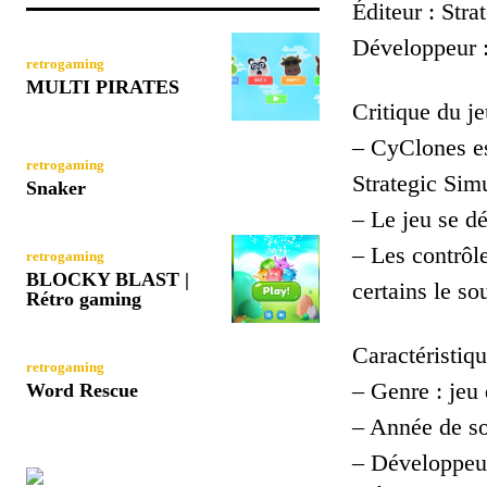
Éditeur : Stra
Développeur 
retrogaming
MULTI PIRATES
Critique du je
– CyClones es
retrogaming
Strategic Simu
Snaker
– Le jeu se d
– Les contrôle
retrogaming
BLOCKY BLAST |
certains le sou
Rétro gaming
Caractéristiqu
retrogaming
– Genre : jeu 
Word Rescue
– Année de so
– Développeu