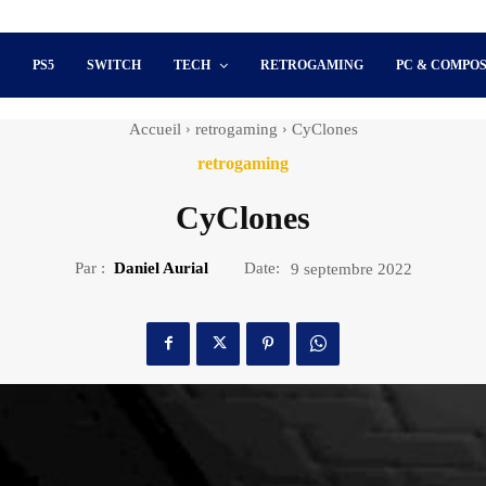
S
PS5
SWITCH
TECH
RETROGAMING
PC & COMPO
Accueil
retrogaming
CyClones
retrogaming
CyClones
Par :
Daniel Aurial
Date:
9 septembre 2022