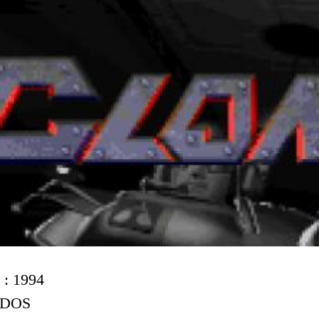
 : 1994
: DOS