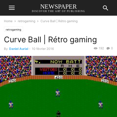
NEWSPAPER
DISCOVER THE ART OF PUBLISHING
Home
retrogaming
Curve Ball | Rétro gaming
retrogaming
Curve Ball | Rétro gaming
192
0
By
Daniel Aurial
-
10 février 2016