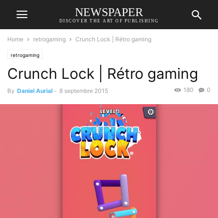
NEWSPAPER
DISCOVER THE ART OF PUBLISHING
Home
retrogaming
Crunch Lock | Rétro gaming
retrogaming
Crunch Lock | Rétro gaming
180
0
By
Daniel Aurial
-
8 septembre 2015