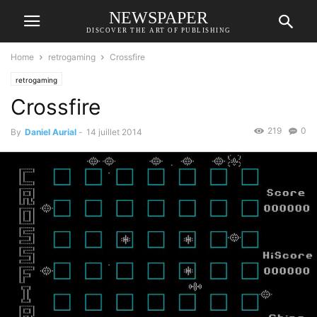
NEWSPAPER
DISCOVER THE ART OF PUBLISHING
Home
retrogaming
Crossfire
retrogaming
Crossfire
219
0
By
Daniel Aurial
-
14 juillet 2014