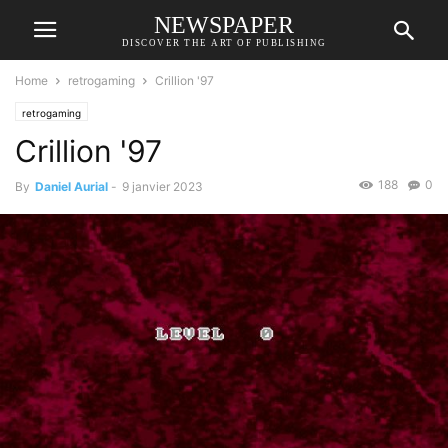
NEWSPAPER
DISCOVER THE ART OF PUBLISHING
Home
retrogaming
Crillion '97
retrogaming
Crillion '97
188
0
By
Daniel Aurial
-
9 janvier 2023