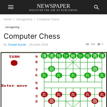
NEWSPAPER
DISCOVER THE ART OF PUBLISHING
Home
retrogaming
Computer Chess
retrogaming
Computer Chess
186
0
By
Daniel Aurial
-
29 juillet 2024