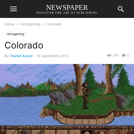
NEWSPAPER
DISCOVER THE ART OF PUBLISHING
Home
retrogaming
Colorado
retrogaming
Colorado
241
0
By
Daniel Aurial
-
14 septembre 2015