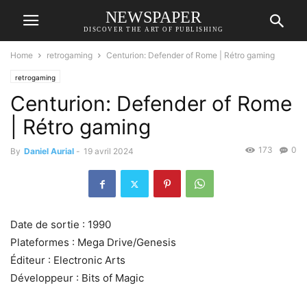
NEWSPAPER
DISCOVER THE ART OF PUBLISHING
Home
retrogaming
Centurion: Defender of Rome | Rétro gaming
retrogaming
Centurion: Defender of Rome
| Rétro gaming
173
0
By
Daniel Aurial
-
19 avril 2024
Date de sortie : 1990
Plateformes : Mega Drive/Genesis
Éditeur : Electronic Arts
Développeur : Bits of Magic