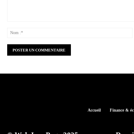
Commenter
:
:
Accueil
Finance & é