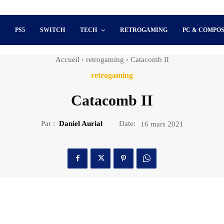
S
PS5
SWITCH
TECH
RETROGAMING
PC & COMPO
Accueil
retrogaming
Catacomb II
retrogaming
Catacomb II
Par :
Daniel Aurial
Date:
16 mars 2021