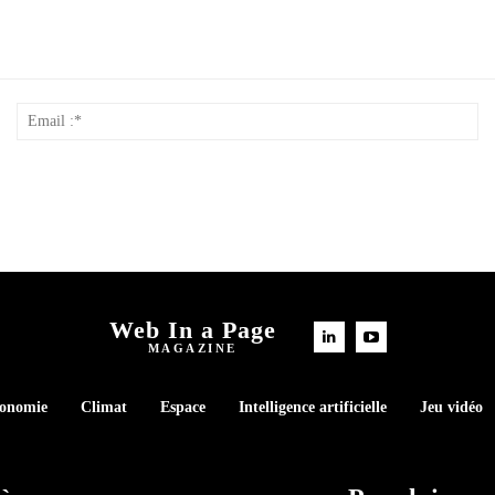
Nom
Em
*
:*
Web In a Page
MAGAZINE
conomie
Climat
Espace
Intelligence artificielle
Jeu vidéo