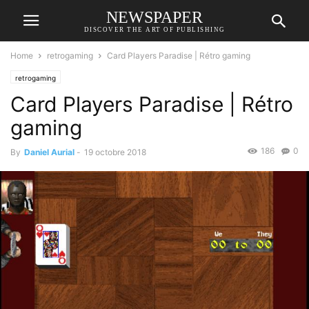
NEWSPAPER
DISCOVER THE ART OF PUBLISHING
Home
retrogaming
Card Players Paradise | Rétro gaming
retrogaming
Card Players Paradise | Rétro
gaming
186
0
By
Daniel Aurial
-
19 octobre 2018