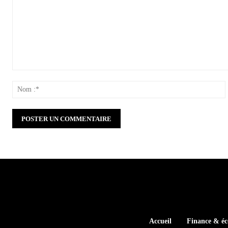
Commenter
:
:
Accueil
Finance & é