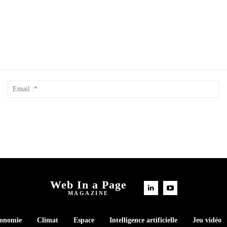
Nom
Em
*
:*
Web In a Page
MAGAZINE
conomie
Climat
Espace
Intelligence artificielle
Jeu vidéo