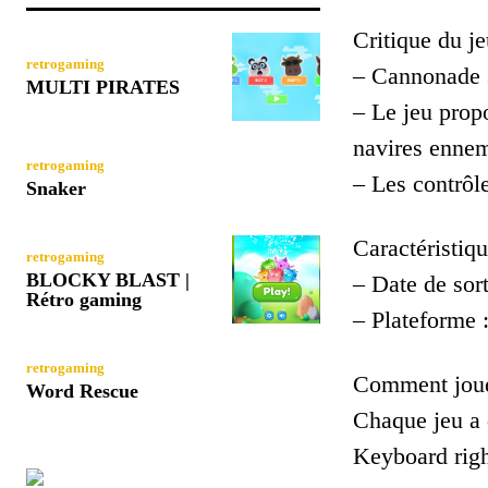
Critique du je
retrogaming
– Cannonade s
MULTI PIRATES
– Le jeu propo
navires ennem
retrogaming
– Les contrôle
Snaker
Caractéristiqu
retrogaming
BLOCKY BLAST |
– Date de sort
Rétro gaming
– Plateforme
retrogaming
Comment joue
Word Rescue
Chaque jeu a d
Keyboard righ