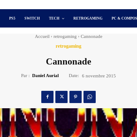
S
PS5
SWITCH
TECH
RETROGAMING
PC & COMPO
Accueil
retrogaming
Cannonade
retrogaming
Cannonade
Par :
Daniel Aurial
Date:
6 novembre 2015