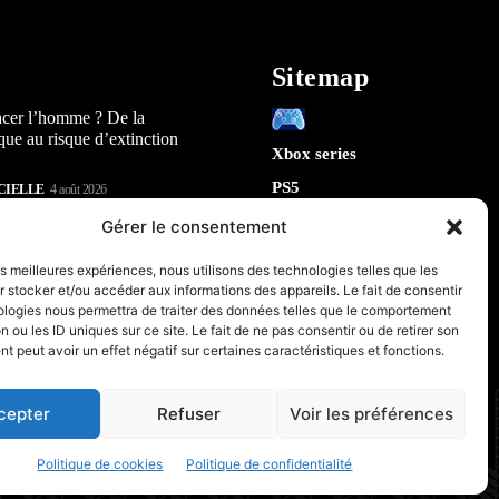
Sitemap
acer l’homme ? De la
que au risque d’extinction
Xbox series
PS5
CIELLE
4 août 2026
Switch
lay : 5 révélations sur la
Gérer le consentement
n) qui arrive en 2026
Tech
les meilleures expériences, nous utilisons des technologies telles que les
IA
 stocker et/ou accéder aux informations des appareils. Le fait de consentir
te la sécurité de Chrome : 5
Robotique
ologies nous permettra de traiter des données telles que le comportement
tes sur le futur de votre
n ou les ID uniques sur ce site. Le fait de ne pas consentir ou de retirer son
Espace
 peut avoir un effet négatif sur certaines caractéristiques et fonctions.
retrogaming
CIELLE
31 juillet 2026
PC & Composants Gaming
cepter
Refuser
Voir les préférences
Politique de cookies
Politique de confidentialité