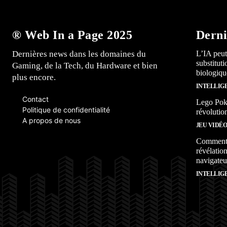
® Web In a Page 2025
Derni
Dernières news dans les domaines du
L’IA peut
substitut
Gaming, de la Tech, du Hardware et bien
biologiqu
plus encore.
INTELLIG
Contact
Lego Poké
Politique de confidentialité
révolutio
A propos de nous
JEU VIDÉ
Comment l
révélation
navigateu
INTELLIG