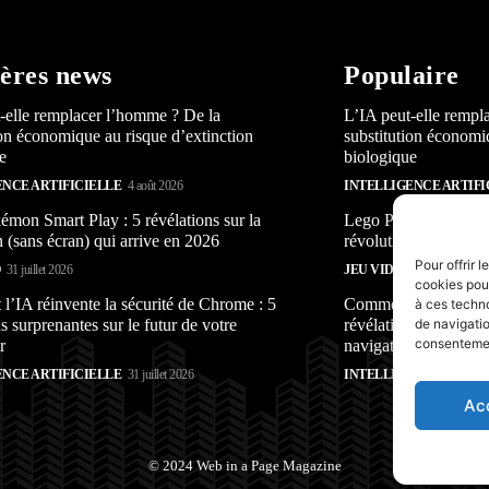
ères news
Populaire
-elle remplacer l’homme ? De la
L’IA peut-elle rempl
ion économique au risque d’extinction
substitution économi
e
biologique
ENCE ARTIFICIELLE
4 août 2026
INTELLIGENCE ARTIFI
mon Smart Play : 5 révélations sur la
Lego Pokémon Smart P
n (sans écran) qui arrive en 2026
révolution (sans écra
Pour offrir 
O
31 juillet 2026
JEU VIDÉO
31 juillet 2026
cookies pour
’IA réinvente la sécurité de Chrome : 5
Comment l’IA réinven
à ces techn
s surprenantes sur le futur de votre
révélations surprenan
de navigatio
consentement
r
navigateur
ENCE ARTIFICIELLE
31 juillet 2026
INTELLIGENCE ARTIFI
Ac
© 2024 Web in a Page Magazine