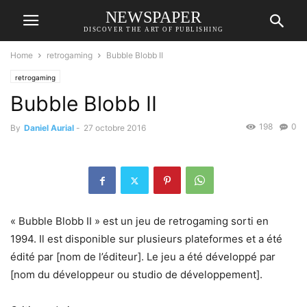
NEWSPAPER
DISCOVER THE ART OF PUBLISHING
Home
retrogaming
Bubble Blobb II
retrogaming
Bubble Blobb II
198
0
By
Daniel Aurial
-
27 octobre 2016
« Bubble Blobb II » est un jeu de retrogaming sorti en
1994. Il est disponible sur plusieurs plateformes et a été
édité par [nom de l’éditeur]. Le jeu a été développé par
[nom du développeur ou studio de développement].