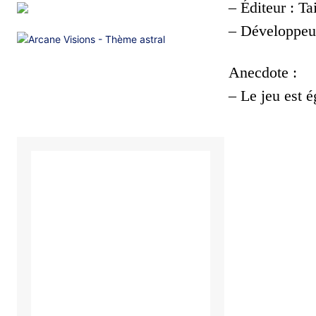
– Éditeur : Ta
– Développeur
Anecdote :
– Le jeu est 