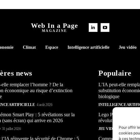
Web In a Page
MAGAZINE
conomie
Climat
Espace
Intelligence artificielle
Jeu vidéo
ères news
Populaire
-elle remplacer l’homme ? De la
L’IA peut-elle rempl
ion économique au risque d’extinction
substitution économi
e
biologique
ENCE ARTIFICIELLE
4 août 2026
INTELLIGENCE ARTIFI
mon Smart Play : 5 révélations sur la
Lego Pokémon Smart P
n (sans écran) qui arrive en 2026
révolution (sans écra
Pour offrir 
O
31 juillet 2026
JEU VIDÉO
31 juillet 2026
cookies pour
’IA réinvente la sécurité de Chrome : 5
Comment l’IA réinven
à ces techn