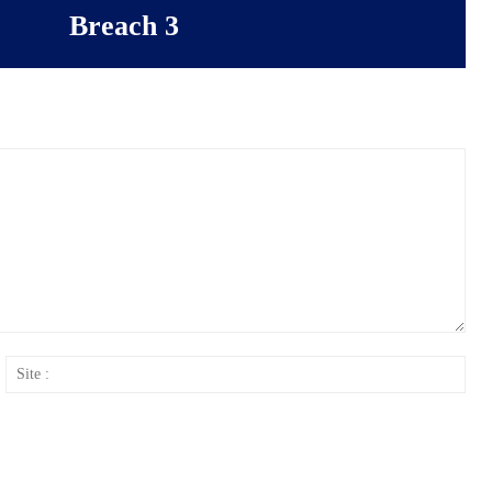
Breach 3
ail
Site
: