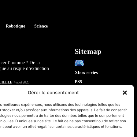
Robotique
Science
Sitemap
acer l’homme ? De la
que au risque d’extinction
Xbox series
PS5
CIELLE
4 août 2026
Switch
lay : 5 révélations sur la
Gérer le consentement
n) qui arrive en 2026
Tech
les meilleures expériences, nous utilisons des technologies telles que les
IA
 stocker et/ou accéder aux informations des appareils. Le fait de consentir
te la sécurité de Chrome : 5
Robotique
ologies nous permettra de traiter des données telles que le comportement
tes sur le futur de votre
n ou les ID uniques sur ce site. Le fait de ne pas consentir ou de retirer son
Espace
 peut avoir un effet négatif sur certaines caractéristiques et fonctions.
retrogaming
CIELLE
31 juillet 2026