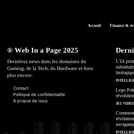
Accueil
Finance & é
® Web In a Page 2025
Derni
Dernières news dans les domaines du
L’IA peut
substitut
Gaming, de la Tech, du Hardware et bien
biologiqu
plus encore.
INTELLIG
Contact
Lego Poké
Politique de confidentialité
révolutio
A propos de nous
JEU VIDÉ
Comment l
révélation
navigateu
INTELLIG