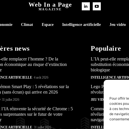
Web In a Page
MAGAZINE
conomie
Climat
Espace
Intelligence artificielle
Jeu vidéo
ères news
Populaire
-elle remplacer l’homme ? De la
L’IA peut-elle rempl
ion économique au risque d’extinction
substitution économi
e
biologique
ENCE ARTIFICIELLE
4 août 2026
INTELLIGENCE ARTIFI
mon Smart Play : 5 révélations sur la
Lego Pokémon Smart P
n (sans écran) qui arrive en 2026
révolution (sans écra
Pour offrir 
O
31 juillet 2026
JEU VIDÉO
31 juillet 2026
cookies pour
’IA réinvente la sécurité de Chrome : 5
Comment l’IA réinven
à ces techn
s surprenantes sur le futur de votre
révélations surprenan
de navigatio
consentement
r
navigateur
ENCE ARTIFICIELLE
31 juillet 2026
INTELLIGENCE ARTIFI