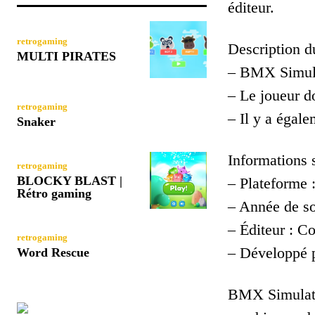
éditeur.
retrogaming
Description du
MULTI PIRATES
– BMX Simulat
– Le joueur do
retrogaming
– Il y a égale
Snaker
Informations 
retrogaming
BLOCKY BLAST |
– Plateforme
Rétro gaming
– Année de so
– Éditeur : 
retrogaming
– Développé 
Word Rescue
BMX Simulator