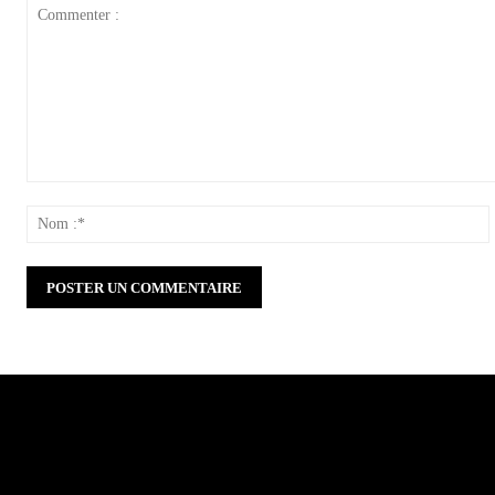
Commenter
:
: