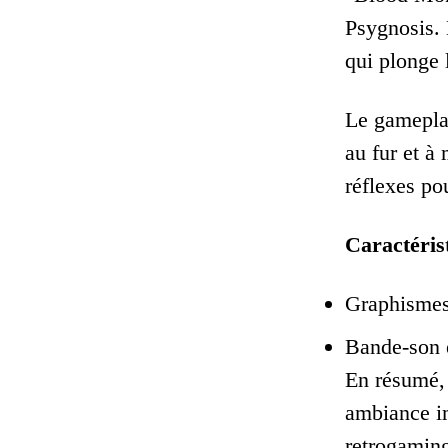
Psygnosis. 
qui plonge 
Le gameplay
au fur et à
réflexes po
Caractérist
Graphismes 
Bande-son 
En résumé, 
ambiance im
retrogamin