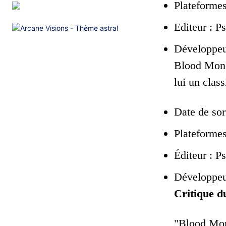
Plateformes
Editeur : P
Développe
Blood Money
lui un clas
Date de sor
Plateforme
Éditeur : P
Développe
Critique du
"Blood Mone