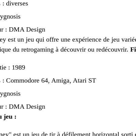
 : diverses
sygnosis
ur : DMA Design
 est un jeu qui offre une expérience de jeu variée
sique du retrogaming à découvrir ou redécouvrir.
F
tie : 1989
s : Commodore 64, Amiga, Atari ST
sygnosis
ur : DMA Design
 jeu :
y" est un jeu de tir à défilement horizontal sort