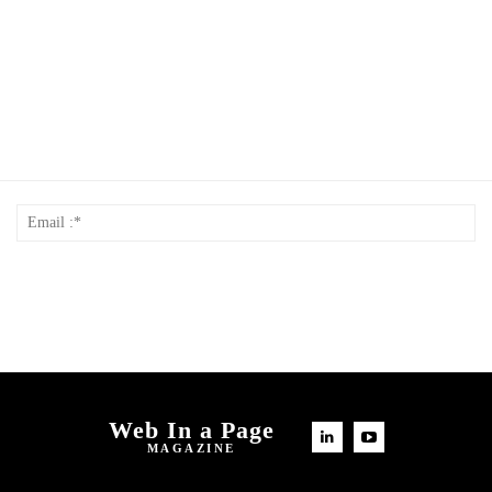
Nom
Em
*
:*
Web In a Page
MAGAZINE