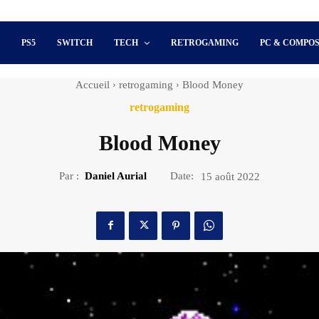
S
PS5
SWITCH
TECH
RETROGAMING
PC & COMPO
Accueil
retrogaming
Blood Money
retrogaming
Blood Money
Par :
Daniel Aurial
Date:
15 août 2022