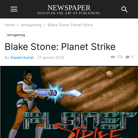
NEWSPAPER
DISCOVER THE ART OF PUBLISHING
Home
retrogaming
Blake Stone: Planet Strike
retrogaming
Blake Stone: Planet Strike
178
0
By
Daniel Aurial
-
21 janvier 2016