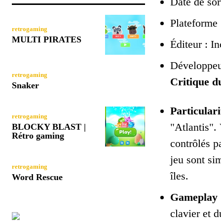
Date de sor
Plateforme
retrogaming
MULTI PIRATES
Éditeur : I
Développeu
retrogaming
Critique du
Snaker
Particulari
retrogaming
"Atlantis".
BLOCKY BLAST |
Rétro gaming
contrôlés p
jeu sont si
retrogaming
îles.
Word Rescue
Gameplay 
clavier et d