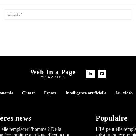
Nom
Em
*
:*
Web In a Page
MAGAZINE
conomie
Climat
Espace
Intelligence artificielle
Jeu vidéo
ères news
Populaire
-elle remplacer l’homme ? De la
L’IA peut-elle rempl
ion économique au risque d’extinction
substitution économi