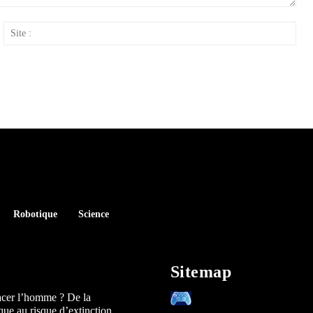
ail
Site
:
Robotique
Science
Sitemap
acer l’homme ? De la
que au risque d’extinction