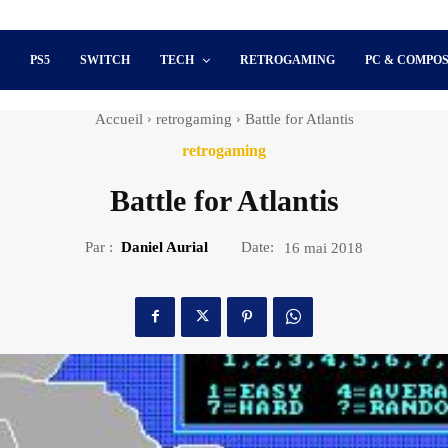
S
PS5
SWITCH
TECH
RETROGAMING
PC & COMPO
Accueil
retrogaming
Battle for Atlantis
retrogaming
Battle for Atlantis
Par :
Daniel Aurial
Date:
16 mai 2018