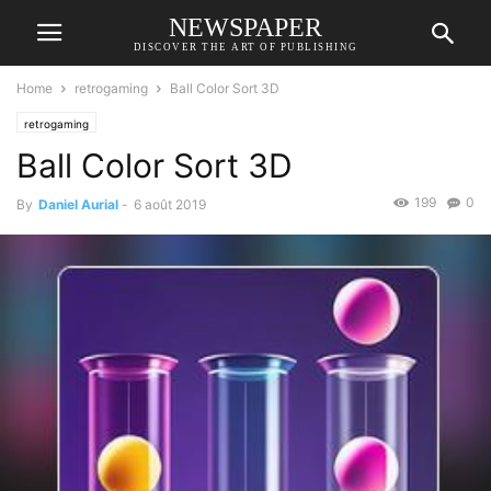
NEWSPAPER
DISCOVER THE ART OF PUBLISHING
Home
retrogaming
Ball Color Sort 3D
retrogaming
Ball Color Sort 3D
199
0
By
Daniel Aurial
-
6 août 2019