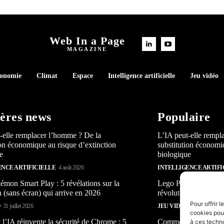
Web In a Page
MAGAZINE
conomie
Climat
Espace
Intelligence artificielle
Jeu vidéo
ères news
Populaire
-elle remplacer l’homme ? De la
L’IA peut-elle rempl
ion économique au risque d’extinction
substitution économi
e
biologique
ENCE ARTIFICIELLE
4 août 2026
INTELLIGENCE ARTIFI
mon Smart Play : 5 révélations sur la
Lego Pokémon Smart P
n (sans écran) qui arrive en 2026
révolution (sans écra
Pour offrir 
O
31 juillet 2026
JEU VIDÉO
31 juillet 2026
cookies pour
’IA réinvente la sécurité de Chrome : 5
Comment l’IA réinven
à ces techn