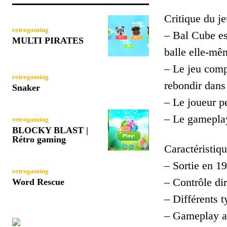
Critique du je
retrogaming
– Bal Cube es
MULTI PIRATES
balle elle-mêm
– Le jeu comp
retrogaming
rebondir dans 
Snaker
– Le joueur p
– Le gameplay 
retrogaming
BLOCKY BLAST |
Rétro gaming
Caractéristiqu
– Sortie en 1
retrogaming
– Contrôle dir
Word Rescue
– Différents 
– Gameplay ad