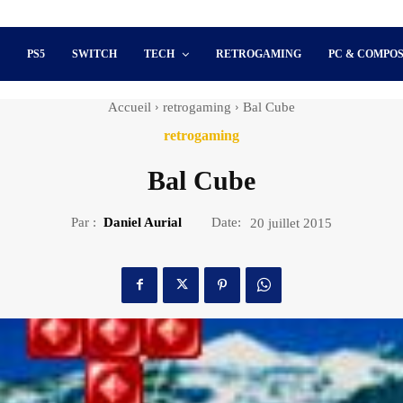
S
PS5
SWITCH
TECH
RETROGAMING
PC & COMPO
Accueil
retrogaming
Bal Cube
retrogaming
Bal Cube
Par :
Daniel Aurial
Date:
20 juillet 2015