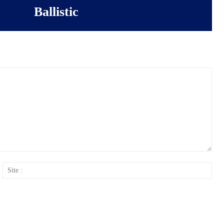
Ballistic
ail
Site
: