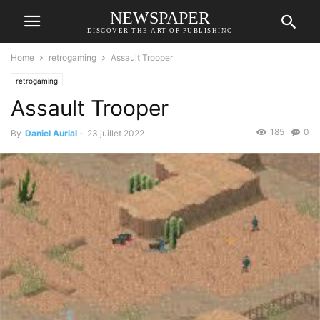
NEWSPAPER
DISCOVER THE ART OF PUBLISHING
Home
retrogaming
Assault Trooper
retrogaming
Assault Trooper
185
0
By
Daniel Aurial
-
23 juillet 2022