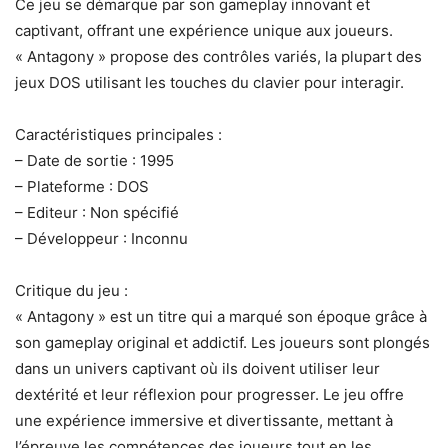
Ce jeu se démarque par son gameplay innovant et
captivant, offrant une expérience unique aux joueurs.
« Antagony » propose des contrôles variés, la plupart des
jeux DOS utilisant les touches du clavier pour interagir.
Caractéristiques principales :
– Date de sortie : 1995
– Plateforme : DOS
– Editeur : Non spécifié
– Développeur : Inconnu
Critique du jeu :
« Antagony » est un titre qui a marqué son époque grâce à
son gameplay original et addictif. Les joueurs sont plongés
dans un univers captivant où ils doivent utiliser leur
dextérité et leur réflexion pour progresser. Le jeu offre
une expérience immersive et divertissante, mettant à
l’épreuve les compétences des joueurs tout en les