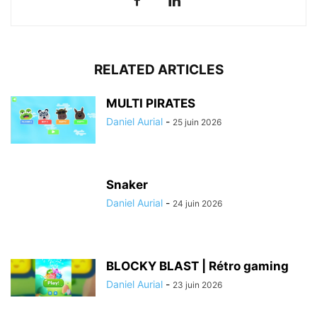
RELATED ARTICLES
MULTI PIRATES
Daniel Aurial
-
25 juin 2026
Snaker
Daniel Aurial
-
24 juin 2026
BLOCKY BLAST | Rétro gaming
Daniel Aurial
-
23 juin 2026