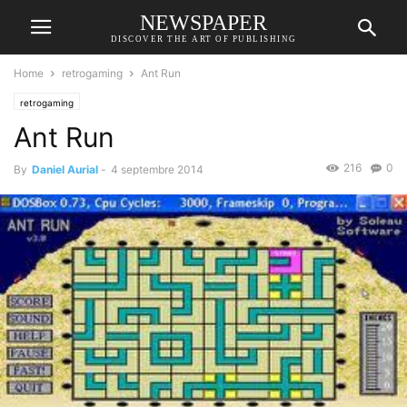
NEWSPAPER
DISCOVER THE ART OF PUBLISHING
Home
retrogaming
Ant Run
retrogaming
Ant Run
216
0
By
Daniel Aurial
-
4 septembre 2014