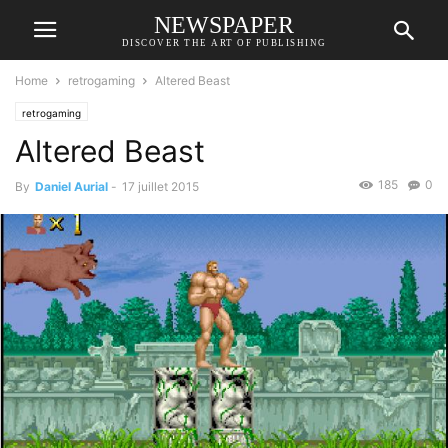
NEWSPAPER
DISCOVER THE ART OF PUBLISHING
Home
retrogaming
Altered Beast
retrogaming
Altered Beast
185
0
By
Daniel Aurial
-
17 juillet 2015