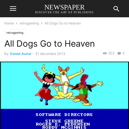
NEWSPAPER
DISCOVER THE ART OF PUBLISHING
Home
retrogaming
All Dogs Go to Heaven
retrogaming
All Dogs Go to Heaven
202
0
By
Daniel Aurial
-
31 décembre 2013