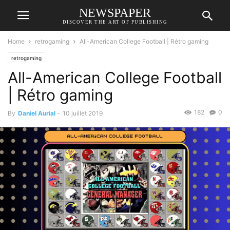
NEWSPAPER
DISCOVER THE ART OF PUBLISHING
Home
retrogaming
All-American College Football | Rétro gaming
retrogaming
All-American College Football
| Rétro gaming
182
0
By
Daniel Aurial
-
10 juillet 2019