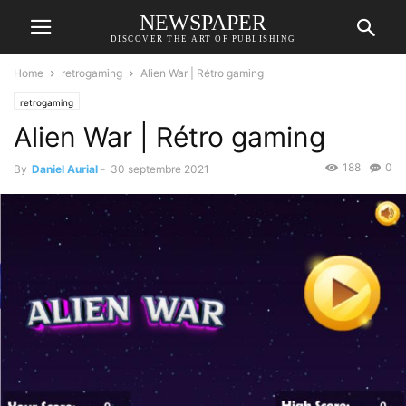
NEWSPAPER
DISCOVER THE ART OF PUBLISHING
Home
retrogaming
Alien War | Rétro gaming
retrogaming
Alien War | Rétro gaming
188
0
By
Daniel Aurial
-
30 septembre 2021