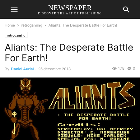
NEWSPAPER
DISCOVER THE ART OF PUBLISHING
Home
retrogaming
Aliants: The Desperate Battle For Earth!
retrogaming
Aliants: The Desperate Battle
For Earth!
178
0
By
Daniel Aurial
-
26 décembre 2018