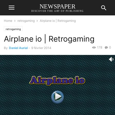
NEWSPAPER
DISCOVER THE ART OF PUBLISHING
Home
retrogaming
Airplane io | Retrogaming
retrogaming
Airplane io | Retrogaming
178
0
By
Daniel Aurial
-
9 février 2014