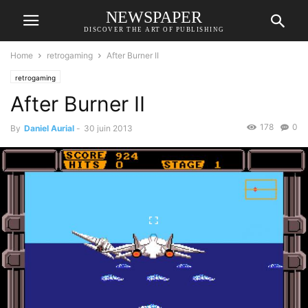
NEWSPAPER
DISCOVER THE ART OF PUBLISHING
Home
retrogaming
After Burner II
retrogaming
After Burner II
178
0
By
Daniel Aurial
-
30 juin 2013