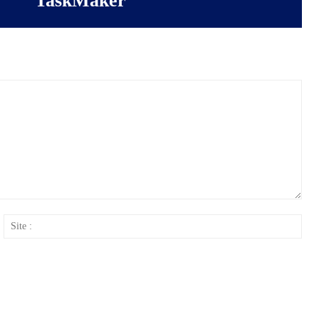
TaskMaker
ail
Site
: