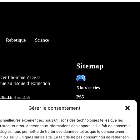
Robotique
Science
Sitemap
acer l’homme ? De la
que au risque d’extinction
Xbox series
PS5
CIELLE
4 août 2026
Switch
lay : 5 révélations sur la
Gérer le consentement
n) qui arrive en 2026
Tech
les meilleures expériences, nous utilisons des technologies telles que les
IA
 stocker et/ou accéder aux informations des appareils. Le fait de consentir
te la sécurité de Chrome : 5
Robotique
ologies nous permettra de traiter des données telles que le comportement
tes sur le futur de votre
n ou les ID uniques sur ce site. Le fait de ne pas consentir ou de retirer son