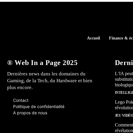
Accueil
Finance & é
® Web In a Page 2025
Derni
Dernières news dans les domaines du
L’IA peut
substitut
Gaming, de la Tech, du Hardware et bien
biologiqu
plus encore.
INTELLIG
Contact
Lego Poké
Politique de confidentialité
révolutio
A propos de nous
JEU VIDÉ
Comment l
révélation