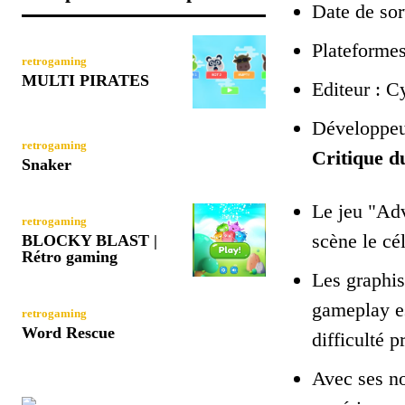
Date de sor
Plateformes
retrogaming
MULTI PIRATES
Editeur : C
Développeur
retrogaming
Critique d
Snaker
Le jeu "Adv
retrogaming
scène le cé
BLOCKY BLAST |
Rétro gaming
Les graphis
gameplay est
retrogaming
Word Rescue
difficulté 
Avec ses no