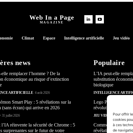
Web In a Page
MAGAZINE
conomie
Climat
Espace
Intelligence artificielle
Jeu vidéo
ères news
Populaire
-elle remplacer l’homme ? De la
L’IA peut-elle rempl
ion économique au risque d’extinction
substitution économi
e
biologique
ENCE ARTIFICIELLE
4 août 2026
INTELLIGENCE ARTIFI
mon Smart Play : 5 révélations sur la
Lego Pokémon Smart P
n (sans écran) qui arrive en 2026
révolution (sans écra
Pour offrir 
O
31 juillet 2026
JEU VIDÉO
31 juillet 2026
cookies pour
’IA réinvente la sécurité de Chrome : 5
Comment l’IA réinven
à ces techn
s surprenantes sur le futur de votre
révélations surprenan
de navigatio