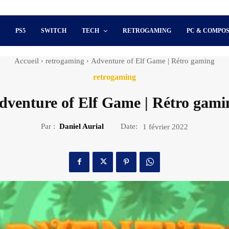
S
PS5
SWITCH
TECH
RETROGAMING
PC & COMPO
Accueil
retrogaming
Adventure of Elf Game | Rétro gaming
retrogaming
dventure of Elf Game | Rétro gami
Par :
Daniel Aurial
Date:
1 février 2022