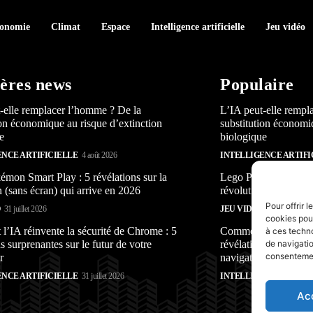
conomie
Climat
Espace
Intelligence artificielle
Jeu vidéo
ères news
Populaire
-elle remplacer l’homme ? De la
L’IA peut-elle rempl
ion économique au risque d’extinction
substitution économi
e
biologique
ENCE ARTIFICIELLE
4 août 2026
INTELLIGENCE ARTIFI
mon Smart Play : 5 révélations sur la
Lego Pokémon Smart P
n (sans écran) qui arrive en 2026
révolution (sans écra
Pour offrir 
O
31 juillet 2026
JEU VIDÉO
31 juillet 2026
cookies pour
’IA réinvente la sécurité de Chrome : 5
Comment l’IA réinven
à ces techn
s surprenantes sur le futur de votre
révélations surprenan
de navigatio
consentement
r
navigateur
ENCE ARTIFICIELLE
31 juillet 2026
INTELLIGENCE ARTIFI
Ac