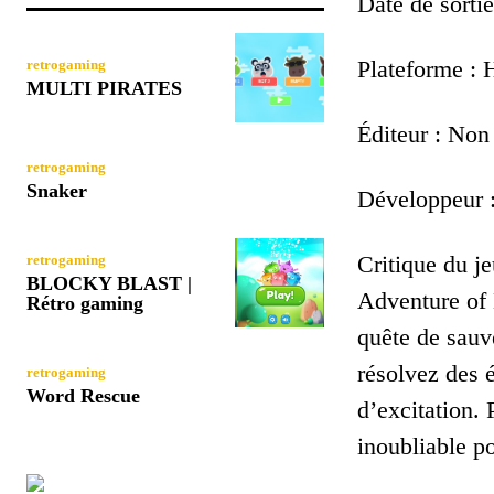
Date de sortie
Plateforme 
retrogaming
MULTI PIRATES
Éditeur : Non
retrogaming
Snaker
Développeur :
Critique du je
retrogaming
BLOCKY BLAST |
Adventure of 
Rétro gaming
quête de sauve
résolvez des 
retrogaming
Word Rescue
d’excitation. 
inoubliable po