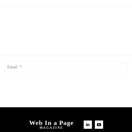
Nom
Em
*
:*
Web In a Page
MAGAZINE