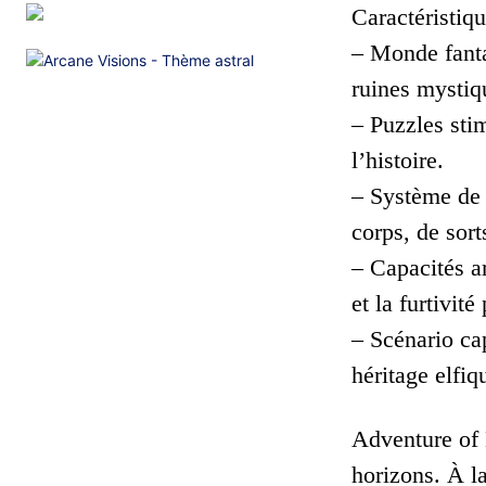
Caractéristiqu
– Monde fanta
ruines mystiq
– Puzzles sti
l’histoire.
– Système de 
corps, de sor
– Capacités a
et la furtivit
– Scénario cap
héritage elfiq
Adventure of 
horizons. À l