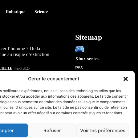
Robotique
Science
Sitemap
acer l’homme ? De la
que au risque d’extinction
Xbox series
PS5
CIELLE
4 août 2026
Switch
lay : 5 révélations sur la
Gérer le consentement
n) qui arrive en 2026
Tech
les meilleures expériences, nous utilisons des technologies telles que les
IA
 stocker et/ou accéder aux informations des appareils. Le fait de consentir
te la sécurité de Chrome : 5
Robotique
ologies nous permettra de traiter des données telles que le comportement
tes sur le futur de votre
n ou les ID uniques sur ce site. Le fait de ne pas consentir ou de retirer son
Espace
 peut avoir un effet négatif sur certaines caractéristiques et fonctions.
retrogaming
CIELLE
31 juillet 2026
PC & Composants Gaming
cepter
Refuser
Voir les préférences