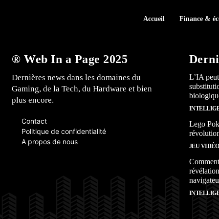
Accueil
Finance & é
® Web In a Page 2025
Derni
Dernières news dans les domaines du
L’IA peut
substitut
Gaming, de la Tech, du Hardware et bien
biologiqu
plus encore.
INTELLIG
Contact
Lego Poké
Politique de confidentialité
révolutio
A propos de nous
JEU VIDÉ
Comment l
révélation
navigateu
INTELLIG