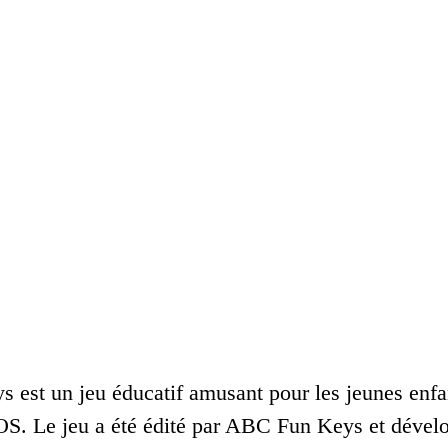
est un jeu éducatif amusant pour les jeunes enfant
S. Le jeu a été édité par ABC Fun Keys et dévelo