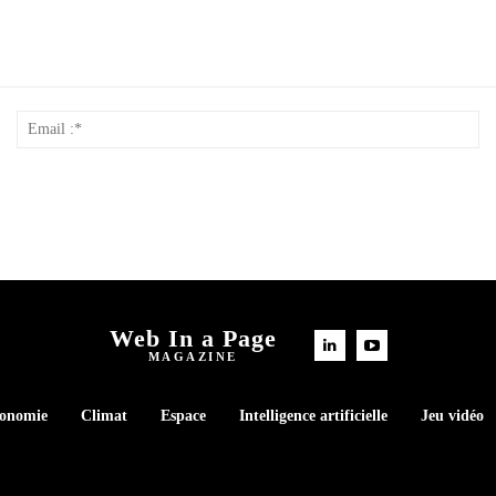
Nom
Em
*
:*
Web In a Page
MAGAZINE
conomie
Climat
Espace
Intelligence artificielle
Jeu vidéo