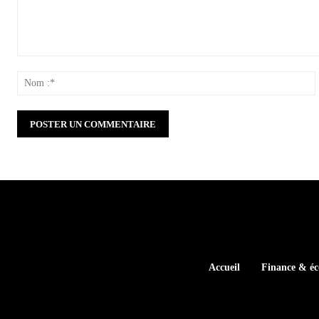
Commenter
:
:
Accueil
Finance & é