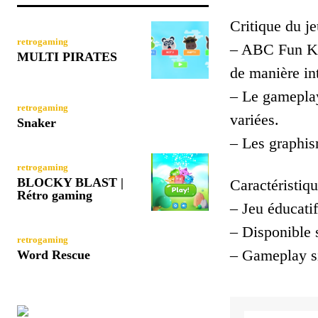
Critique du je
retrogaming
– ABC Fun Key
MULTI PIRATES
de manière int
– Le gameplay 
retrogaming
variées.
Snaker
– Les graphis
retrogaming
BLOCKY BLAST |
Caractéristiqu
Rétro gaming
– Jeu éducatif
– Disponible 
retrogaming
– Gameplay si
Word Rescue