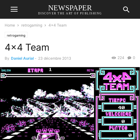
NEWSPAPER
DISCOVER THE ART OF PUBLISHING
Home
retrogaming
4×4 Team
retrogaming
4×4 Team
224
0
By
Daniel Aurial
-
23 décembre 2013