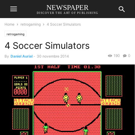
NEWSPAPER
DISCOVER THE ART OF PUBLISHING
Home
retrogaming
4 Soccer Simulators
retrogaming
4 Soccer Simulators
190
0
By
Daniel Aurial
-
30 novembre 2014