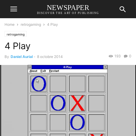
NEWSPAPER
DISCOVER THE ART OF PUBLISHING
Home
retrogaming
4 Play
retrogaming
4 Play
193
0
By
Daniel Aurial
-
8 octobre 2014