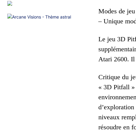
Modes de jeu 
– Unique mode
Le jeu 3D Pitf
supplémentaire
Atari 2600. Il
Critique du je
« 3D Pitfall 
environnement
d’exploration 
niveaux rempli
résoudre en f