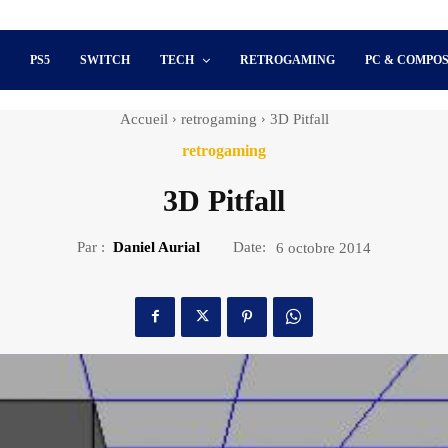
S
PS5
SWITCH
TECH
RETROGAMING
PC & COMPO
Accueil
retrogaming
3D Pitfall
retrogaming
3D Pitfall
Par :
Daniel Aurial
Date:
6 octobre 2014