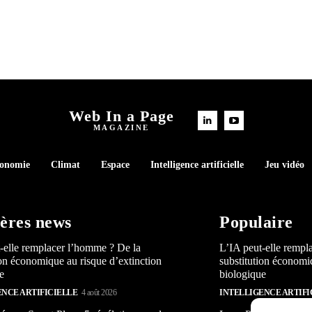
Web In a Page
MAGAZINE
conomie
Climat
Espace
Intelligence artificielle
Jeu vidéo
ères news
Populaire
-elle remplacer l’homme ? De la
L’IA peut-elle rempl
ion économique au risque d’extinction
substitution économi
e
biologique
ENCE ARTIFICIELLE
4 août 2026
INTELLIGENCE ARTIFI