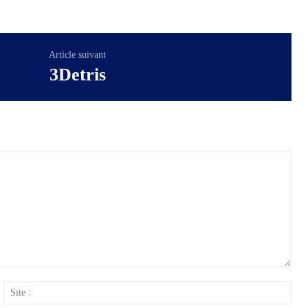
Article suivant
3Detris
ail
Site
: