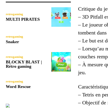
Critique du je
retrogaming
– 3D Pitfall e
MULTI PIRATES
– Le joueur ob
tombent dans 
retrogaming
– Le but est d
Snaker
– Lorsqu’au m
couches rempl
retrogaming
BLOCKY BLAST |
– À mesure qu
Rétro gaming
jeu.
retrogaming
Caractéristiqu
Word Rescue
– Tetris en p
– Objectif de