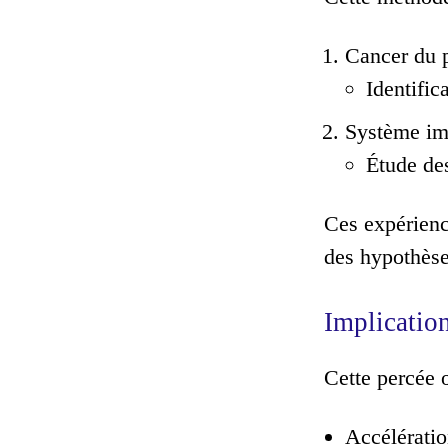
Cancer du p
Identific
Système im
Étude de
Ces expérienc
des hypothèses
Implication
Cette percée 
Accélérati