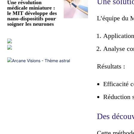
Une solutio
Une révolution
médicale miniature :
le MIT développe des
L’équipe du M
nano-dispositifs pour
soigner les neurones
Applicatio
Analyse com
Résultats :
Efficacité 
Réduction s
Des découv
Cette méthode 