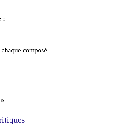
 :
de chaque composé
ns
itiques