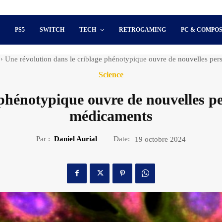
S
PS5
SWITCH
TECH
RETROGAMING
PC & COMPO
Une révolution dans le criblage phénotypique ouvre de nouvelles persp
Science
 phénotypique ouvre de nouvelles pe
médicaments
Par :
Daniel Aurial
Date:
19 octobre 2024