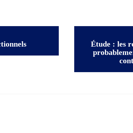
tionnels
Étude : les 
probablemen
cont