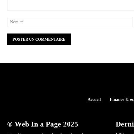
Commenter
:
:
Accueil
Finance & é
® Web In a Page 2025
Derni