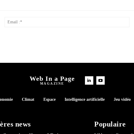
Nom
Em
*
:*
Web In a Page
MAGAZINE
conomie
Climat
Espace
Intelligence artificielle
Jeu vidéo
ères news
Populaire