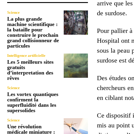
arrive que les
de surdose.
Science
La plus grande
machine scientifique :
la bataille pour
Pour pallier 
construire le prochain
Hospital ont m
grand collisionneur de
particules
sous la peau p
Intelligence artificielle
surdose est d
Les 5 meilleurs sites
gratuits
d’interpretation des
Des études on
rêves
chercheurs en
Science
Les vortex quantiques
en ciblant no
confirment la
superfluidité dans les
supersolides
Ce dispositif
Science
mis au point 
Une révolution
médicale miniature :