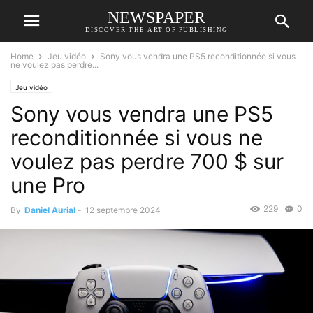
NEWSPAPER
DISCOVER THE ART OF PUBLISHING
Home
Jeu vidéo
Sony vous vendra une PS5 reconditionnée si vous
ne voulez pas perdre...
Jeu vidéo
Sony vous vendra une PS5
reconditionnée si vous ne
voulez pas perdre 700 $ sur
une Pro
229
0
By
Daniel Aurial
-
12 septembre 2024