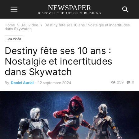
NEWSPAPER
DISCOVER THE ART OF PUBLISHING
Home
Jeu vidéo
Destiny fête ses 10 ans : Nostalgie et incertitudes
dans Skywatch
Jeu vidéo
Destiny fête ses 10 ans :
Nostalgie et incertitudes
dans Skywatch
259
0
By
Daniel Aurial
-
12 septembre 2024