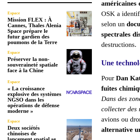
américaines 
OSK a identi
Espace
Mission FLEX : À
selon un
docu
Cannes, Thales Alenia
Space prépare le
spectrales di
futur gardien des
poumons de la Terre
destructions.
Espace
Préserver la non-
Une technol
souveraineté spatiale
face à la Chine
Pour
Dan Ka
Espace
fuites chimiq
« La croissance
explosive des systèmes
Dans des zone
NGSO dans les
opérations de défense
collecter des
moderne »
avions ou dro
Espace
Deux sociétés
alternative u
chinoises de
lancement spatial se