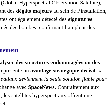
(Global Hyperspectral Observation Satellite),
ant des
dégâts majeurs
au sein de l’installation,
ystes ont également détecté des
signatures
umés des bombes, confirmant l’ampleur des
gnement
alyser des structures endommagées ou des
 représente un
avantage stratégique décisif
.
«
patiaux deviennent la seule solution fiable pour
 échange avec
SpaceNews
. Contrairement aux
n
, les satellites hyperspectraux offrent une
éel.