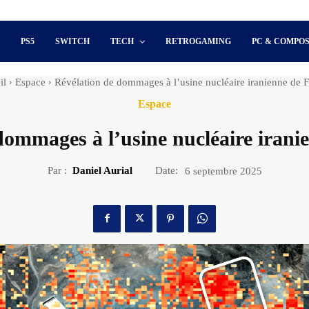
S
PS5
SWITCH
TECH
RETROGAMING
PC & COMPO
il
Espace
Révélation de dommages à l’usine nucléaire iranienne de 
Espace
dommages à l’usine nucléaire iran
Par :
Daniel Aurial
Date:
6 septembre 2025