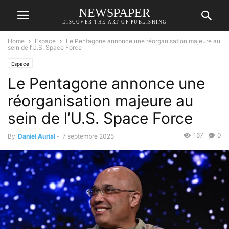
NEWSPAPER
DISCOVER THE ART OF PUBLISHING
Home
Espace
Le Pentagone annonce une réorganisation majeure au
sein de l’U.S. Space Force
Espace
Le Pentagone annonce une
réorganisation majeure au
sein de l’U.S. Space Force
167
0
By
Daniel Aurial
-
7 septembre 2025